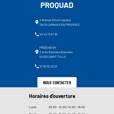
PROQUAD
4 Avenue Simon Laplace
13470 CARNOUX EN PROVENCE
04 42 73 57 35
PROQUAD 04
Z.A les Bastides Blanches
04220 SAINT TULLE
07 82 30 22 23
NOUS CONTACTER
Horaires d'ouverture
Lundi
09
:
00 - 12
:
00 / 14
:
00 - 18
:
00