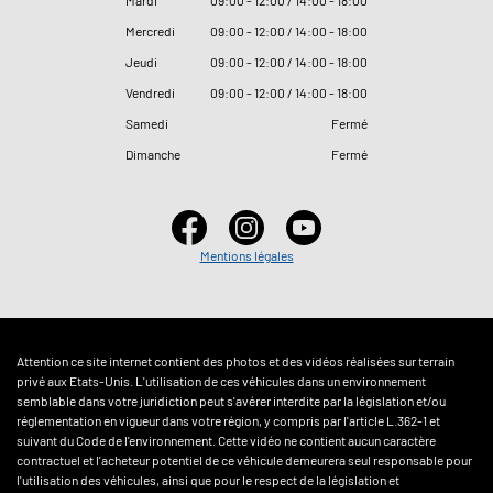
Mardi
09
:
00 - 12
:
00 / 14
:
00 - 18
:
00
Mercredi
09
:
00 - 12
:
00 / 14
:
00 - 18
:
00
Jeudi
09
:
00 - 12
:
00 / 14
:
00 - 18
:
00
Vendredi
09
:
00 - 12
:
00 / 14
:
00 - 18
:
00
Samedi
Fermé
Dimanche
Fermé
Mentions légales
Attention ce site internet contient des photos et des vidéos réalisées sur terrain
privé aux Etats-Unis. L'utilisation de ces véhicules dans un environnement
semblable dans votre juridiction peut s'avérer interdite par la législation et/ou
réglementation en vigueur dans votre région, y compris par l'article L.362-1 et
suivant du Code de l'environnement. Cette vidéo ne contient aucun caractère
contractuel et l'acheteur potentiel de ce véhicule demeurera seul responsable pour
l'utilisation des véhicules, ainsi que pour le respect de la législation et