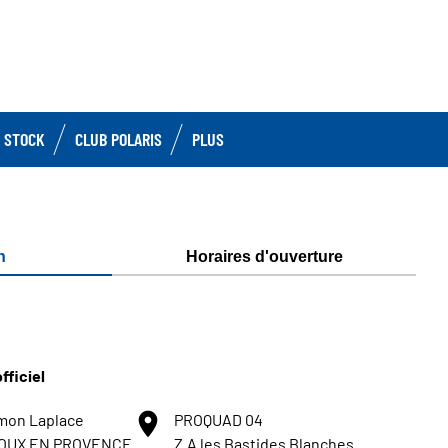
 STOCK
CLUB POLARIS
PLUS
n
Horaires d'ouverture
D
fficiel
mon Laplace
PROQUAD 04
NOUX EN PROVENCE
Z.A les Bastides Blanches