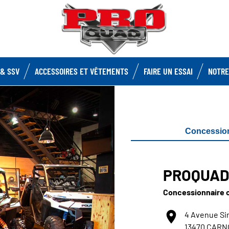
& SSV
ACCESSOIRES ET VÊTEMENTS
FAIRE UN ESSAI
NOTRE
Concessio
PROQUA
Concessionnaire o
4 Avenue Si
13470 CAR